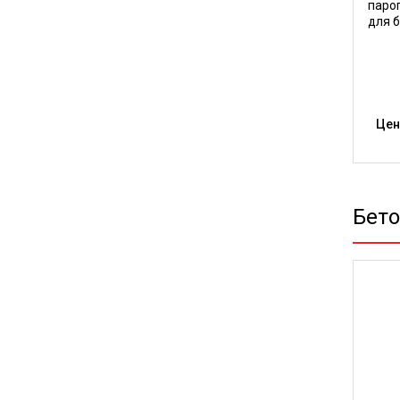
паро
для б
Цен
Бет