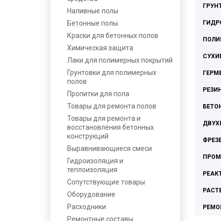
ГРУН
Наливные полы
Бетонные полы
ГИДР
Краски для бетонных полов
ПОЛИ
Химическая защита
СУХИ
Лаки для полимерных покрытий
Грунтовки для полимерных
ГЕРМ
полов
РЕЗИ
Пропитки для пола
Товары для ремонта полов
БЕТО
Товары для ремонта и
ДВУХ
восстановления бетонных
конструкций
ФРЕЗ
Выравнивающиеся смеси
ПРОМ
Гидроизоляция и
теплоизоляция
РЕАК
Сопутствующие товары
РАСТ
Оборудование
Расходники
РЕМО
Ремонтные составы