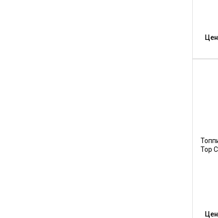
Цен
Топпи
Top C
Цен