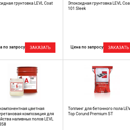
сидная грунтовка LEVL Coat
Эпоксидная грунтовка LEVL Coa
101 Sleek
а по запросу
Цена по запросу
ЗАКАЗАТЬ
ЗАКАЗАТЬ
компонентная цветная
Топпинг для бетонного пола LE
уретановая композиция для
Top Corund Premium ST
ойства наливных полов LEVL
358