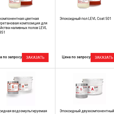
компонентная цветная
Эпоксидный пол LEVL Coat 501
уретановая композиция для
ойства наливных полов LEVL
351
а по запросу
Цена по запросу
ЗАКАЗАТЬ
ЗАКАЗАТЬ
сидная водоэмульгируемая
Эпоксидный двухкомпонентны