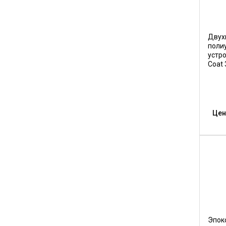
Двух
поли
устр
Coat 
Цен
Эпок