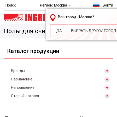
Регион:
Москва
Поиск
Войти
msk@ingri.ru
Ваш город -
Москва
?
пн. – пт.: 9.00-18.00
Полы для очистных сооружений
ДА
ВЫБРАТЬ ДРУГОЙ ГОРОД
Каталог продукции
Бренды
Назначение
Направление
Старый каталог