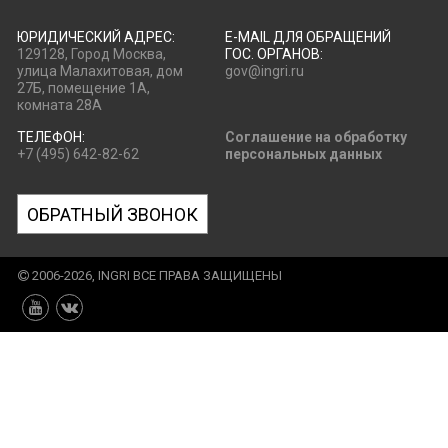
ЮРИДИЧЕСКИЙ АДРЕС:
E-MAIL ДЛЯ ОБРАЩЕНИЙ
129128, Город Москва,
ГОС. ОРГАНОВ:
улица Малахитовая, дом
gov@ingri.ru
27Б, помещение 1А,
комната 28А
ТЕЛЕФОН:
Соглашение на обработку
+7 (495) 642-82-62
персональных данных
ОБРАТНЫЙ ЗВОНОК
2006-2026, INGRI ВСЕ ПРАВА ЗАЩИЩЕНЫ