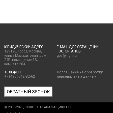
ЮРИДИЧЕСКИЙ АДРЕС:
E-MAIL ДЛЯ ОБРАЩЕНИЙ
129128, Город Москва,
ГОС. ОРГАНОВ:
улица Малахитовая, дом
gov@ingri.ru
27Б, помещение 1А,
комната 28А
ТЕЛЕФОН:
Соглашение на обработку
+7 (495) 642-82-62
персональных данных
ОБРАТНЫЙ ЗВОНОК
2006-2026, INGRI ВСЕ ПРАВА ЗАЩИЩЕНЫ