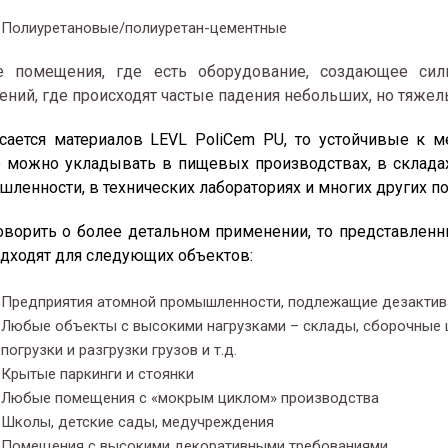
Полиуретановые/полиуретан-цементные
 помещения, где есть оборудование, создающее сил
ний, где происходят частые падения небольших, но тяжел
сается материалов LEVL PoliCem PU, то устойчивые к 
 можно укладывать в пищевых производствах, в склада
ленности, в технических лабораториях и многих других п
оворить о более детальном применении, то представленн
одходят для следующих объектов:
Предприятия атомной промышленности, подлежащие дезактива
Любые объекты с высокими нагрузками – склады, сборочные 
погрузки и разгрузки грузов и т.д.
Крытые паркинги и стоянки
Любые помещения с «мокрым циклом» производства
Школы, детские сады, медучреждения
Помещения с высокими декоративными требованиями