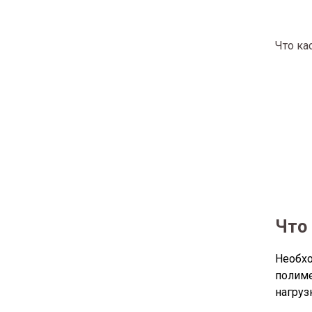
Что ка
Что
Необхо
полим
нагруз