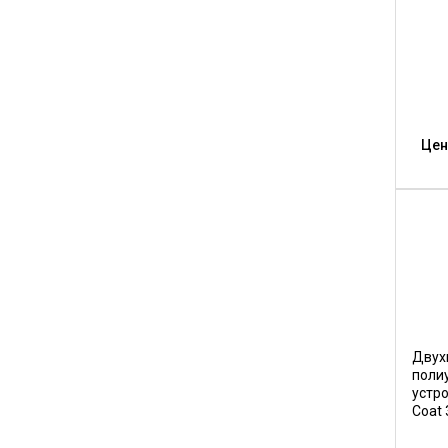
Цен
Двух
поли
устр
Coat 