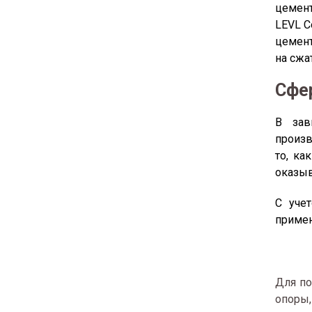
цемент
LEVL C
цемент
на сжа
Сфе
В зав
произв
то, ка
оказыв
С уче
примен
Для по
опоры,