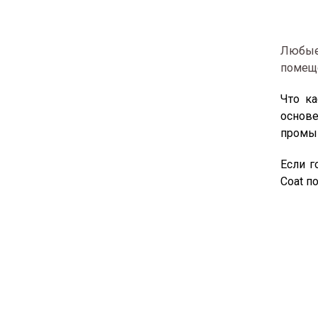
Любые
помеще
Что ка
основе
промыш
Если г
Coat п