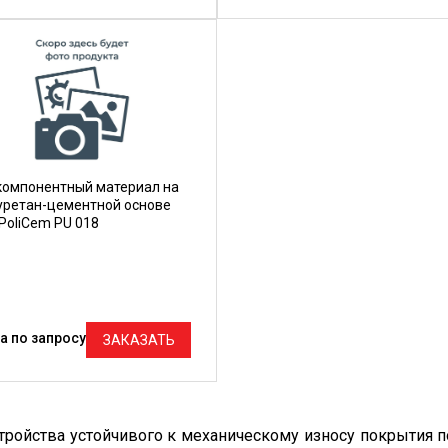
компонентный материал на
уретан-цементной основе
PoliCem PU 018
а по запросу
ЗАКАЗАТЬ
тройства устойчивого к механическому износу покрытия 