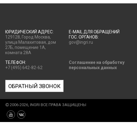
ЮРИДИЧЕСКИЙ АДРЕС:
E-MAIL ДЛЯ ОБРАЩЕНИЙ
129128, Город Москва,
ГОС. ОРГАНОВ:
улица Малахитовая, дом
gov@ingri.ru
27Б, помещение 1А,
комната 28А
ТЕЛЕФОН:
Соглашение на обработку
+7 (495) 642-82-62
персональных данных
ОБРАТНЫЙ ЗВОНОК
2006-2026, INGRI ВСЕ ПРАВА ЗАЩИЩЕНЫ