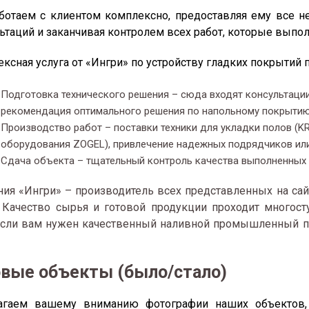
отаем с клиентом комплексно, предоставляя ему все н
ьтаций и заканчивая контролем всех работ, которые выпол
ксная услуга от «Ингри» по устройству гладких покрытий 
Подготовка технического решения – сюда входят консультации
рекомендация оптимального решения по напольному покрыти
Производство работ – поставки техники для укладки полов (K
оборудования ZOGEL), привлечение надежных подрядчиков ил
Сдача объекта – тщательный контроль качества выполненных
ия «Ингри» – производитель всех представленных на сай
 Качество сырья и готовой продукции проходит многост
Если вам нужен качественный наливной промышленный пол,
овые объекты (было/стало)
агаем вашему вниманию фотографии наших объектов,