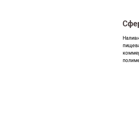
Сфе
Наливн
пищев
коммер
полиме