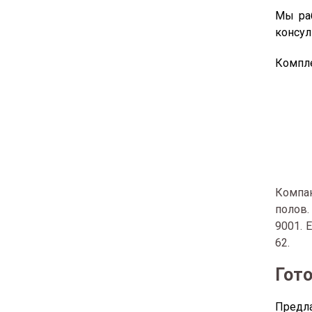
Мы раб
консул
Компле
Компан
полов.
9001. 
62.
Гот
Предл