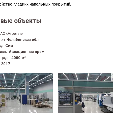
ойство гладких напольных покрытий.
овые объекты
ОАО «Агрегат»
ион:
Челябинская обл.
од:
Сим
асль:
Авиационная пром.
щадь:
4000 м
2
:
2017