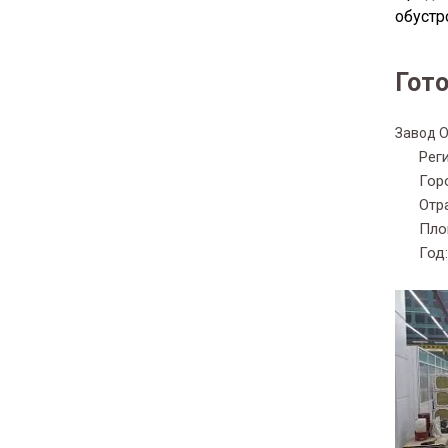
обустр
Гот
Завод 
Рег
Гор
Отр
Пло
Год