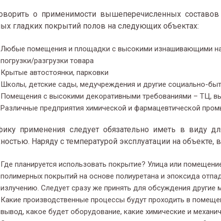
оворить о применимости вышеперечисленных составов L
ых гладких покрытий полов на следующих объектах:
Любые помещения и площадки с высокими изнашивающими наг
погрузки/разгрузки товара
Крытые автостоянки, парковки
Школы, детские сады, медучреждения и другие социально-бы
Помещения с высокими декоративными требованиями – ТЦ, в
Различные предприятия химической и фармацевтической про
фику применения следует обязательно иметь в виду дл
ностью. Наряду с температурой эксплуатации на объекте,
Где планируется использовать покрытие? Улица или помещение?
полимерных покрытий на основе полиуретана и эпоксида отпада
излучению. Следует сразу же принять для обсуждения другие 
Какие производственные процессы будут проходить в помещен
вывод, какое будет оборудование, какие химические и механи