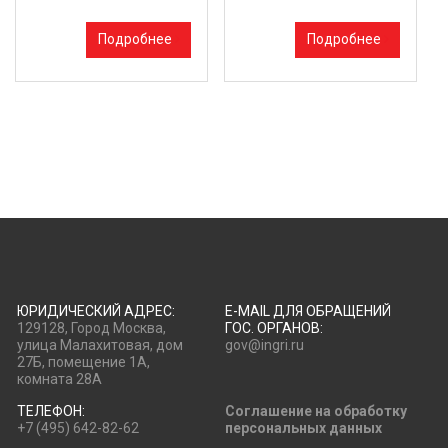
Подробнее
Подробнее
ЮРИДИЧЕСКИЙ АДРЕС:
E-MAIL ДЛЯ ОБРАЩЕНИЙ
129128, Город Москва,
ГОС. ОРГАНОВ:
улица Малахитовая, дом
gov@ingri.ru
27Б, помещение 1А,
комната 28А
ТЕЛЕФОН:
Соглашение на обработку
+7 (495) 642-82-62
персональных данных