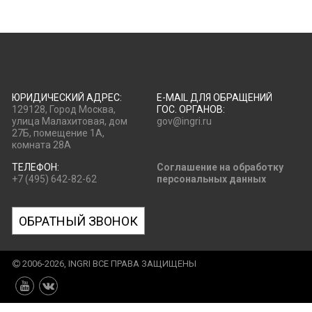
ЮРИДИЧЕСКИЙ АДРЕС:
E-MAIL ДЛЯ ОБРАЩЕНИЙ
129128, Город Москва,
ГОС. ОРГАНОВ:
улица Малахитовая, дом
gov@ingri.ru
27Б, помещение 1А,
комната 28А
ТЕЛЕФОН:
Соглашение на обработку
+7 (495) 642-82-62
персональных данных
ОБРАТНЫЙ ЗВОНОК
2006-2026, INGRI ВСЕ ПРАВА ЗАЩИЩЕНЫ