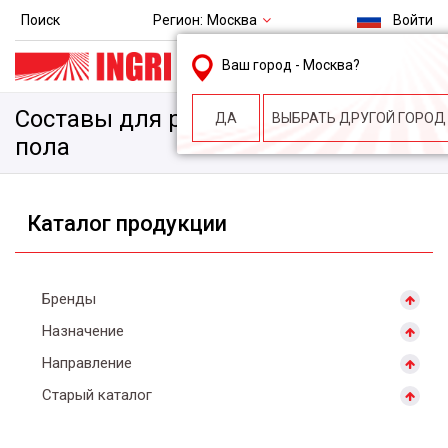
Регион:
Москва
Поиск
Войти
msk@ingri.ru
Ваш город -
Москва
?
пн. – пт.: 9.00-18.00
Составы для ремонта бетонного
ДА
ВЫБРАТЬ ДРУГОЙ ГОРОД
пола
Каталог продукции
Бренды
Назначение
Направление
Старый каталог