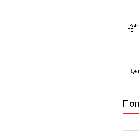
Гидр
TE
Цен
Поп