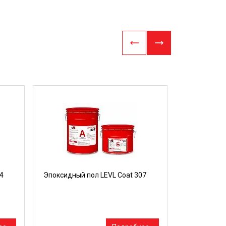
4
Эпоксидный пол LEVL Coat 307
Трёхкомпон
материал н
для устрой
покрытий LE