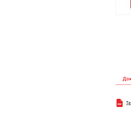
До
Те