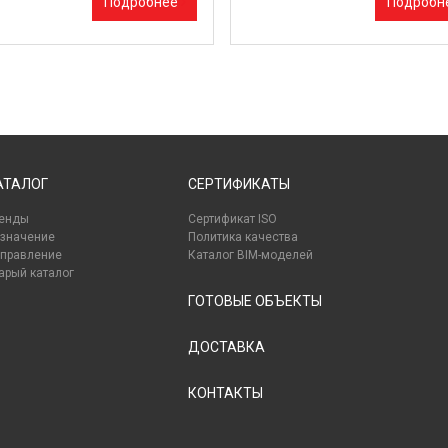
Подробнее
Подробн
АТАЛОГ
СЕРТИФИКАТЫ
енды
Сертификат ISO
значение
Политика качества
правление
Каталог BIM-моделей
арый каталог
ГОТОВЫЕ ОБЪЕКТЫ
ДОСТАВКА
КОНТАКТЫ