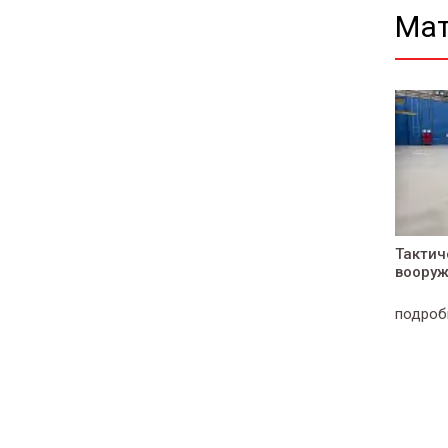
Мат
Тактич
вооруж
т Свежий хлеб
Гипермаркет АБСОЛЮТ
подроб
бнее
подробнее