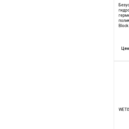
Безу
гидр
герм
поли
Block
Цен
WETIS