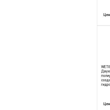
Цен
WETI
Двух
поли
созд
гидр
Цен