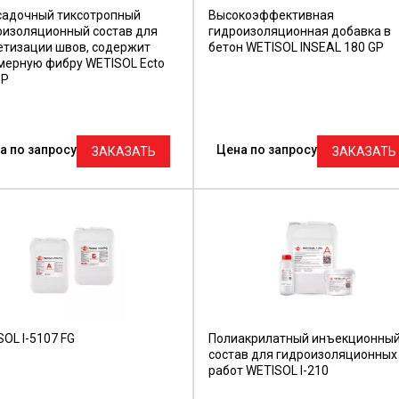
садочный тиксотропный
Высокоэффективная
оизоляционный состав для
гидроизоляционная добавка в
етизации швов, содержит
бетон WETISOL INSEAL 180 GP
мерную фибру WETISOL Ecto
 Р
а по запросу
Цена по запросу
ЗАКАЗАТЬ
ЗАКАЗАТЬ
OL I-5107 FG
Полиакрилатный инъекционны
состав для гидроизоляционных
работ WETISOL I-210