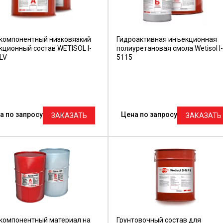
компонентный низковязкий
Гидроактивная инъекционная
кционный состав WETISOL I-
полиуретановая смола Wetisol I-
LV
5115
а по запросу
Цена по запросу
ЗАКАЗАТЬ
ЗАКАЗАТЬ
компонентный материал на
Грунтовочный состав для