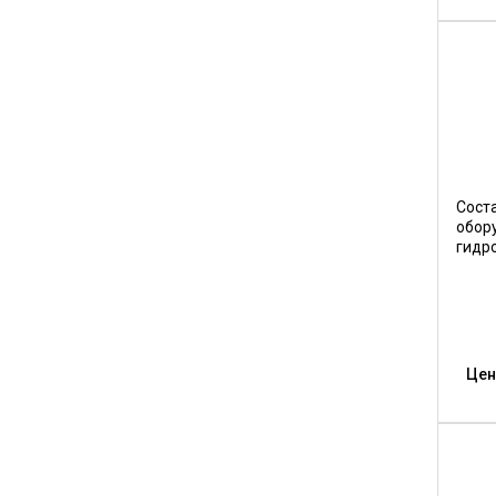
Сост
обор
гидр
Цен