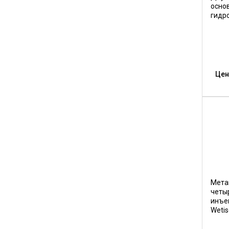
осно
гидро
Цен
Мета
четы
инъе
Wetis