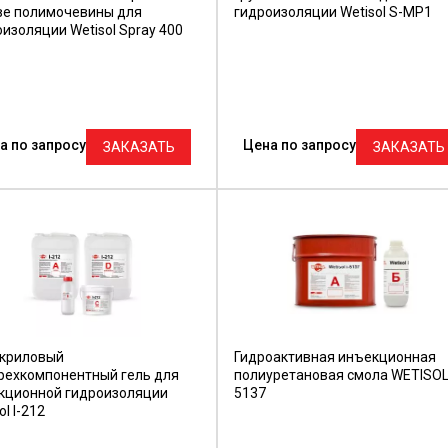
ве полимочевины для
гидроизоляции Wetisol S-MP1
изоляции Wetisol Spray 400
а по запросу
Цена по запросу
ЗАКАЗАТЬ
ЗАКАЗАТЬ
криловый
Гидроактивная инъекционная
рехкомпонентный гель для
полиуретановая смола WETISOL 
кционной гидроизоляции
5137
ol I-212