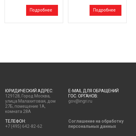
Подробнее
Подробнее
ЮРИДИЧЕСКИЙ АДРЕС:
E-MAIL ДЛЯ ОБРАЩЕНИЙ
129128, Город Москва,
ГОС. ОРГАНОВ:
улица Малахитовая, дом
gov@ingri.ru
27Б, помещение 1А,
комната 28А
ТЕЛЕФОН:
Соглашение на обработку
+7 (495) 642-82-62
персональных данных