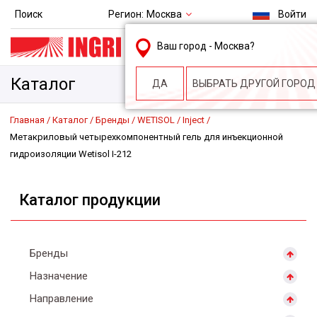
Регион:
Москва
Поиск
Войти
msk@ingri.ru
Ваш город -
Москва
?
пн. – пт.: 9.00-18.00
Каталог
ДА
ВЫБРАТЬ ДРУГОЙ ГОРОД
Главная
Каталог
Бренды
WETISOL
Inject
Метакриловый четырехкомпонентный гель для инъекционной
гидроизоляции Wetisol I-212
Каталог продукции
Бренды
Назначение
Направление