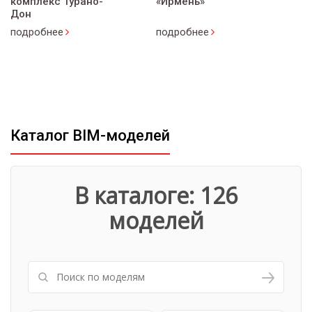
комплекс Турано-
«Ирмень»
С
Дон
подробнее
подробнее
п
Каталог BIM-моделей
В каталоге: 126
моделей