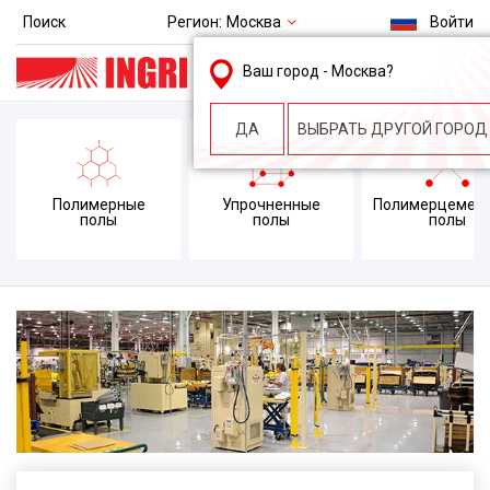
Регион:
Москва
Поиск
Войти
msk@ingri.ru
Ваш город -
Москва
?
пн. – пт.: 9.00-18.00
ДА
ВЫБРАТЬ ДРУГОЙ ГОРОД
Полимерные
Упрочненные
Полимерцемен
полы
полы
полы