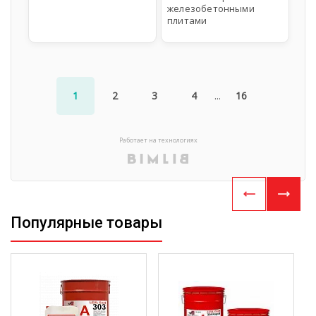
железобетонными
плитами
1
2
3
4
...
16
Работает на технологиях
Популярные товары