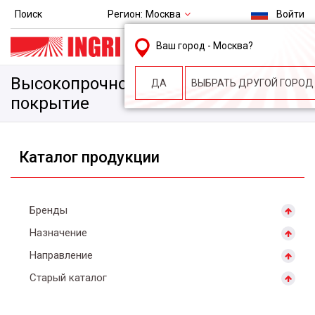
Регион:
Москва
Поиск
Войти
msk@ingri.ru
Ваш город -
Москва
?
пн. – пт.: 9.00-18.00
Высокопрочное армированное
ДА
ВЫБРАТЬ ДРУГОЙ ГОРОД
покрытие
Каталог продукции
Бренды
Назначение
Направление
Старый каталог