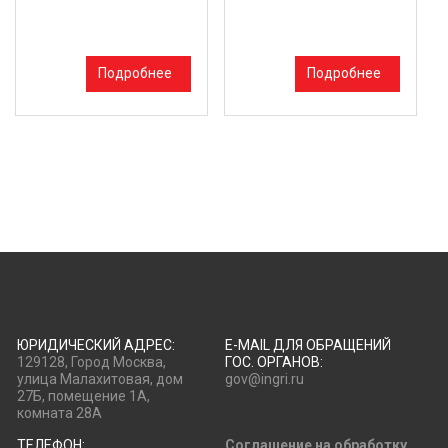
Подробнее
Подробнее
ЮРИДИЧЕСКИЙ АДРЕС:
E-MAIL ДЛЯ ОБРАЩЕНИЙ
129128, Город Москва,
ГОС. ОРГАНОВ:
улица Малахитовая, дом
gov@ingri.ru
27Б, помещение 1А,
комната 28А
ТЕЛЕФОН:
Соглашение на обработку