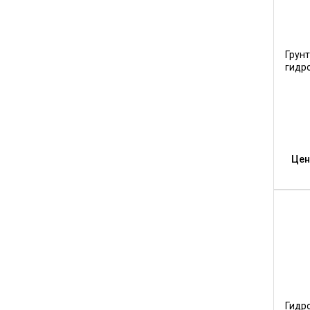
Грун
гидро
Цен
Гидр