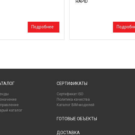
RAPID
Подробнее
Подробн
АТАЛОГ
СЕРТИФИКАТЫ
енды
Сертификат ISO
значение
Политика качества
правление
Каталог BIM-моделей
арый каталог
ГОТОВЫЕ ОБЪЕКТЫ
ДОСТАВКА