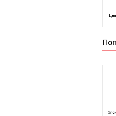
Цен
Поп
о пола LEVL
Cухая смесь, предназначенная
Эпок