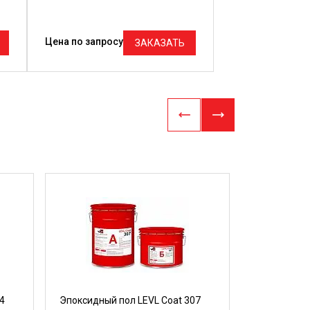
Цена по запросу
ЗАКАЗАТЬ
4
Эпоксидный пол LEVL Coat 307
Трёхкомпон