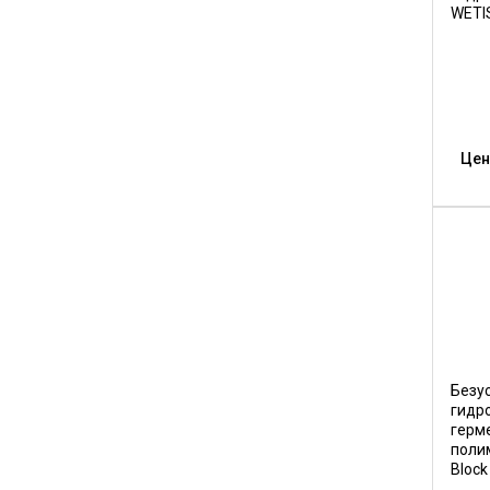
WETIS
Цен
Безу
гидр
герм
поли
Block