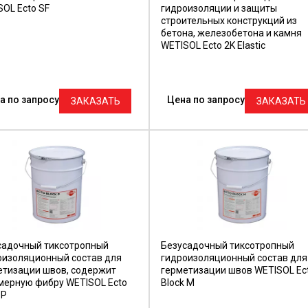
OL Ecto SF
гидроизоляции и защиты
строительных конструкций из
бетона, железобетона и камня
WETISOL Ecto 2K Elastic
а по запросу
Цена по запросу
ЗАКАЗАТЬ
ЗАКАЗАТЬ
садочный тиксотропный
Безусадочный тиксотропный
оизоляционный состав для
гидроизоляционный состав для
етизации швов, содержит
герметизации швов WETISOL Ec
мерную фибру WETISOL Ecto
Block M
 Р