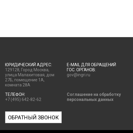
ЮРИДИЧЕСКИЙ АДРЕС:
E-MAIL ДЛЯ ОБРАЩЕНИЙ
129128, Город Москва,
ГОС. ОРГАНОВ:
улица Малахитовая, дом
gov@ingri.ru
27Б, помещение 1А,
комната 28А
ТЕЛЕФОН:
Соглашение на обработку
+7 (495) 642-82-62
персональных данных
ОБРАТНЫЙ ЗВОНОК