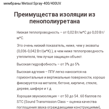
мембраны Wetisol Spray-400/400UV.
Преимущества изоляции из
пенополиуретана
Низкая теплопроводность – от 0,02 Вт/м*С до 0,03 Вт/
м*С.
Это очень низкий показатель, ниже, чем у эковаты
(0,036-0,042 Вт/(м*K).), а чем ниже теплопроводность
утеплителя, тем лучше защищен объект.
Высокая гидрофобность – от 3% до 5%
Высокая адгезия – ППУ легко наносится на
горизонтальные и вертикальные поверхности, хорошо
фиксируется на металле, бетоне, кирпиче, стекле,
дереве, шифере и т.д.
Хорошая звукоизоляция – от 50 до 54…60 баллов по
STC (Sound Transmission Class – оценка качества
поглощения звука ограждающими конструкциями),