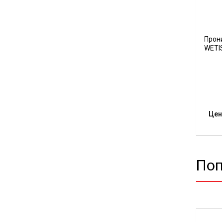
Прон
WETI
Цен
Поп