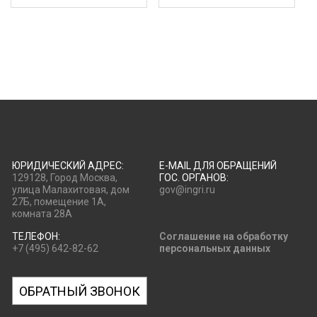
ЮРИДИЧЕСКИЙ АДРЕС:
E-MAIL ДЛЯ ОБРАЩЕНИЙ
129128, Город Москва,
ГОС. ОРГАНОВ:
улица Малахитовая, дом
gov@ingri.ru
27Б, помещение 1А,
комната 28А
ТЕЛЕФОН:
Соглашение на обработку
+7 (495) 642-82-62
персональных данных
ОБРАТНЫЙ ЗВОНОК