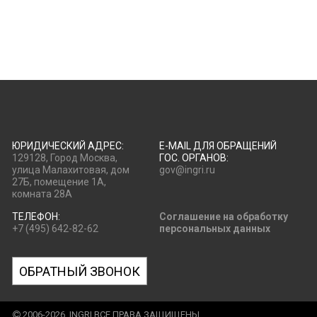
ЮРИДИЧЕСКИЙ АДРЕС:
E-MAIL ДЛЯ ОБРАЩЕНИЙ
129128, Город Москва,
ГОС. ОРГАНОВ:
улица Малахитовая, дом
gov@ingri.ru
27Б, помещение 1А,
комната 28А
ТЕЛЕФОН:
Соглашение на обработку
+7 (495) 642-82-62
персональных данных
ОБРАТНЫЙ ЗВОНОК
2006-2026, INGRI ВСЕ ПРАВА ЗАЩИЩЕНЫ