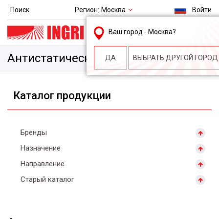
Регион:
Москва
Поиск
Войти
msk@ingri.ru
Ваш город -
Москва
?
пн. – пт.: 9.00-18.00
Антистатические полы
ДА
ВЫБРАТЬ ДРУГОЙ ГОРОД
Каталог продукции
Бренды
Назначение
Направление
Старый каталог