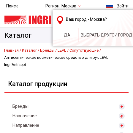
Регион:
Москва
Поиск
Войти
msk@ingri.ru
Ваш город -
Москва
?
пн. – пт.: 9.00-18.00
Каталог
ДА
ВЫБРАТЬ ДРУГОЙ ГОРОД
Главная
Каталог
Бренды
LEVL
Сопутствующие
Антисептическое косметическое средство для рук LEVL
IngriAntisept
Каталог продукции
Бренды
Назначение
Направление