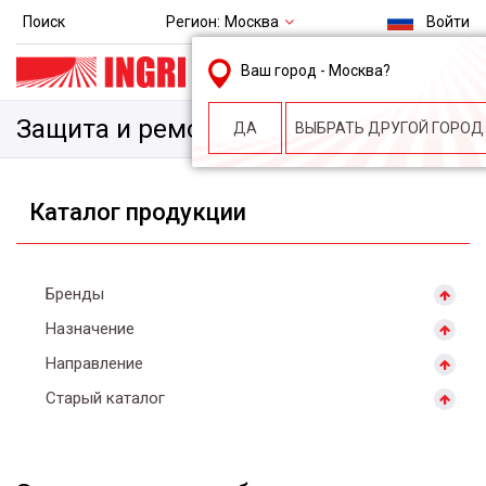
Регион:
Москва
Поиск
Войти
msk@ingri.ru
Ваш город -
Москва
?
пн. – пт.: 9.00-18.00
Защита и ремонт бетона
ДА
ВЫБРАТЬ ДРУГОЙ ГОРОД
Каталог продукции
Бренды
Назначение
Направление
Старый каталог