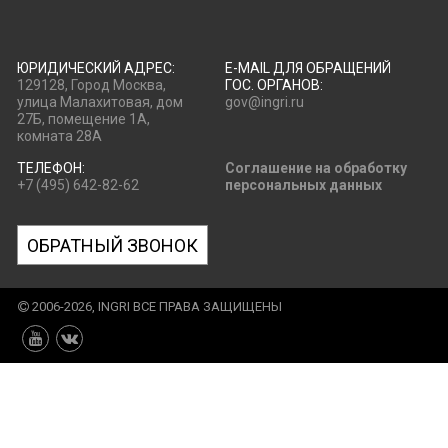
ЮРИДИЧЕСКИЙ АДРЕС:
E-MAIL ДЛЯ ОБРАЩЕНИЙ
129128, Город Москва,
ГОС. ОРГАНОВ:
улица Малахитовая, дом
gov@ingri.ru
27Б, помещение 1А,
комната 28А
ТЕЛЕФОН:
Соглашение на обработку
+7 (495) 642-82-62
персональных данных
ОБРАТНЫЙ ЗВОНОК
2006-2026, INGRI ВСЕ ПРАВА ЗАЩИЩЕНЫ