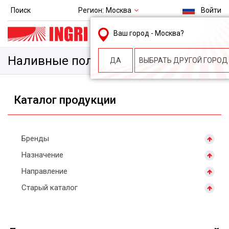
Регион:
Москва
Поиск
Войти
msk@ingri.ru
Ваш город -
Москва
?
пн. – пт.: 9.00-18.00
Наливные полы для офиса
ДА
ВЫБРАТЬ ДРУГОЙ ГОРОД
Каталог продукции
Бренды
Назначение
Направление
Старый каталог