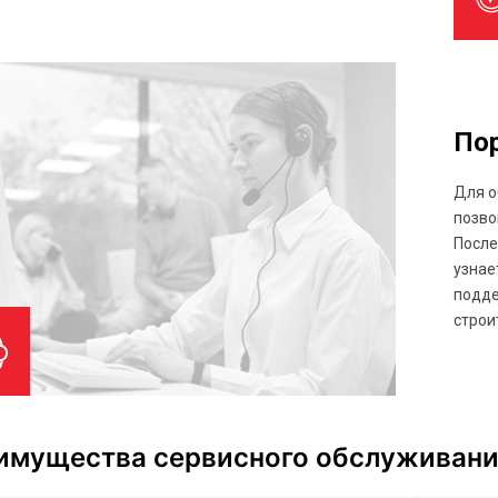
Пор
Для о
позво
После
узнае
подде
строи
имущества сервисного обслуживан