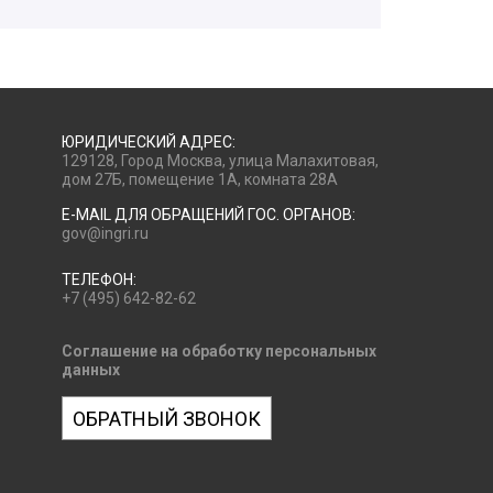
ЮРИДИЧЕСКИЙ АДРЕС:
129128, Город Москва, улица Малахитовая,
дом 27Б, помещение 1А, комната 28А
E-MAIL ДЛЯ ОБРАЩЕНИЙ ГОС. ОРГАНОВ:
gov@ingri.ru
ТЕЛЕФОН:
+7 (495) 642-82-62
Соглашение на обработку персональных
данных
ОБРАТНЫЙ ЗВОНОК