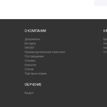
О КОМПАНИИ
К
Документы
Бр
История
На
НИОКР
На
Производственный комплекс
Ст
Поставщикам
Отзывы
Новости
Статьи
Торговые марки
ОБУЧЕНИЕ
Видео