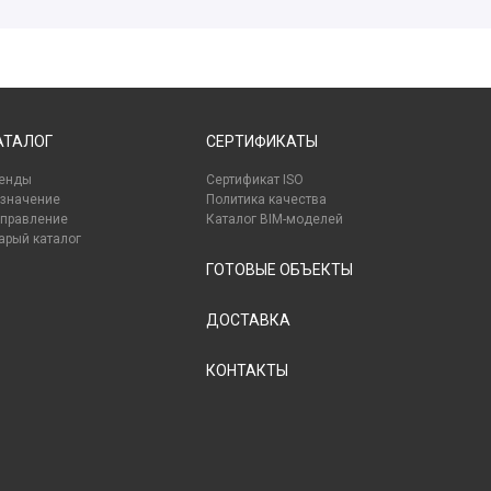
АТАЛОГ
СЕРТИФИКАТЫ
енды
Сертификат ISO
значение
Политика качества
правление
Каталог BIM-моделей
арый каталог
ГОТОВЫЕ ОБЪЕКТЫ
ДОСТАВКА
КОНТАКТЫ