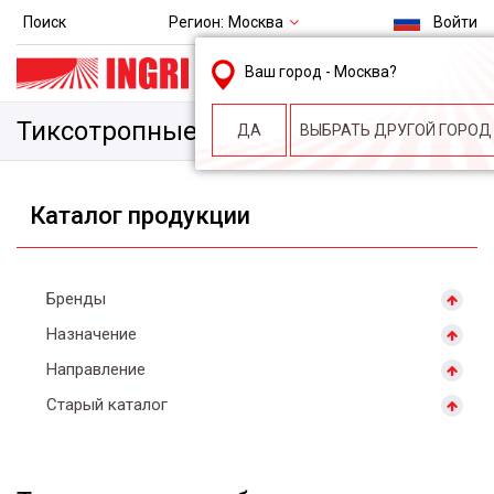
Регион:
Москва
Поиск
Войти
msk@ingri.ru
Ваш город -
Москва
?
пн. – пт.: 9.00-18.00
Тиксотропные добавки
ДА
ВЫБРАТЬ ДРУГОЙ ГОРОД
Каталог продукции
Бренды
Назначение
Направление
Старый каталог