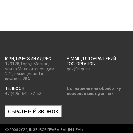
ЮРИДИЧЕСКИЙ АДРЕС:
E-MAIL ДЛЯ ОБРАЩЕНИЙ
129128, Город Москва,
ГОС. ОРГАНОВ:
улица Малахитовая, дом
gov@ingri.ru
27Б, помещение 1А,
комната 28А
ТЕЛЕФОН:
Соглашение на обработку
+7 (495) 642-82-62
персональных данных
ОБРАТНЫЙ ЗВОНОК
2006-2026, INGRI ВСЕ ПРАВА ЗАЩИЩЕНЫ