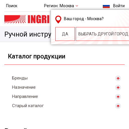
Регион:
Москва
Поиск
Войти
msk@ingri.ru
Ваш город -
Москва
?
пн. – пт.: 9.00-18.00
Ручной инструмент
ДА
ВЫБРАТЬ ДРУГОЙ ГОРОД
Каталог продукции
Бренды
Назначение
Направление
Старый каталог