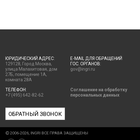
ЮРИДИЧЕСКИЙ АДРЕС:
E-MAIL ДЛЯ ОБРАЩЕНИЙ
129128, Город Москва,
ГОС. ОРГАНОВ:
улица Малахитовая, дом
gov@ingri.ru
27Б, помещение 1А,
комната 28А
ТЕЛЕФОН:
Соглашение на обработку
+7 (495) 642-82-62
персональных данных
ОБРАТНЫЙ ЗВОНОК
2006-2026, INGRI ВСЕ ПРАВА ЗАЩИЩЕНЫ