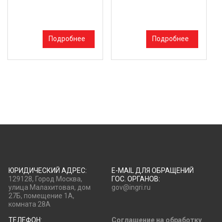
Подробнее
Подробнее
ЮРИДИЧЕСКИЙ АДРЕС:
E-MAIL ДЛЯ ОБРАЩЕНИЙ
129128, Город Москва,
ГОС. ОРГАНОВ:
улица Малахитовая, дом
gov@ingri.ru
27Б, помещение 1А,
комната 28А
ТЕЛЕФОН:
Соглашение на обработку