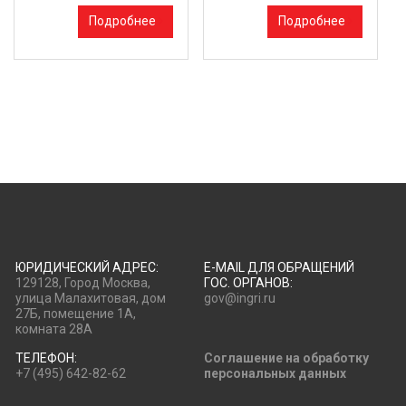
Подробнее
Подробнее
ЮРИДИЧЕСКИЙ АДРЕС:
E-MAIL ДЛЯ ОБРАЩЕНИЙ
129128, Город Москва,
ГОС. ОРГАНОВ:
улица Малахитовая, дом
gov@ingri.ru
27Б, помещение 1А,
комната 28А
ТЕЛЕФОН:
Соглашение на обработку
+7 (495) 642-82-62
персональных данных