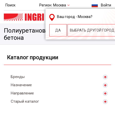
Регион:
Москва
Поиск
Войти
msk@ingri.ru
Ваш город -
Москва
?
пн. – пт.: 9.00-18.00
Полиуретановая пропитка для
ДА
ВЫБРАТЬ ДРУГОЙ ГОРОД
бетона
Каталог продукции
Бренды
Назначение
Направление
Старый каталог