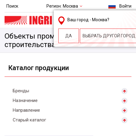
Регион:
Москва
Поиск
Войти
msk@ingri.ru
Ваш город -
Москва
?
пн. – пт.: 9.00-18.00
Объекты промышленного
ДА
ВЫБРАТЬ ДРУГОЙ ГОРОД
строительства
Каталог продукции
Бренды
Назначение
Направление
Старый каталог