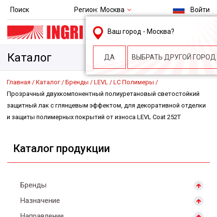
Регион:
Москва
Поиск
Войти
msk@ingri.ru
Ваш город -
Москва
?
пн. – пт.: 9.00-18.00
Каталог
ДА
ВЫБРАТЬ ДРУГОЙ ГОРОД
Главная
Каталог
Бренды
LEVL
LC Полимеры
Прозрачный двухкомпонентный полиуретановый светостойкий
защитный лак с глянцевым эффектом, для декоративной отделки
и защиты полимерных покрытий от износа LEVL Coat 252Т
Каталог продукции
Бренды
Назначение
Направление