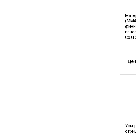
Мате
(ММА
фини
изно
Coat 
Цен
Уско
отри