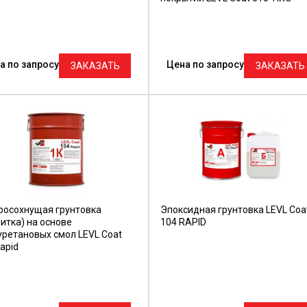
а по запросу
Цена по запросу
ЗАКАЗАТЬ
ЗАКАЗАТЬ
росохнущая грунтовка
Эпоксидная грунтовка LEVL Coa
итка) на основе
104 RAPID
уретановых смол LEVL Coat
apid