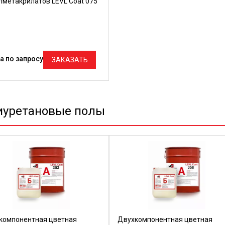
лметакрилатов LEVL Coat 075
а по запросу
ЗАКАЗАТЬ
иуретановые полы
компонентная цветная
Двухкомпонентная цветная