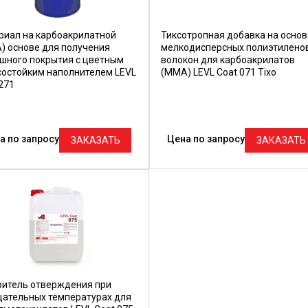
риал на карбоакрилатной
Тиксотропная добавка на основ
) основе для получения
мелкодисперсных полиэтилено
шного покрытия с цветным
волокон для карбоакрилатов
состойким наполнителем LEVL
(ММА) LEVL Coat 071 Tixo
271
а по запросу
Цена по запросу
ЗАКАЗАТЬ
ЗАКАЗАТЬ
ритель отверждения при
цательных температурах для