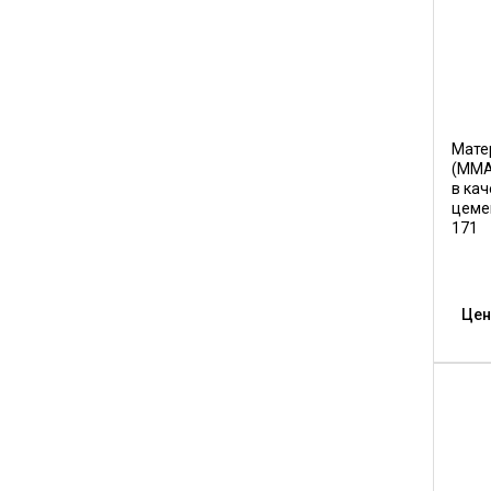
Мате
(ММА
в кач
цеме
171
Цен