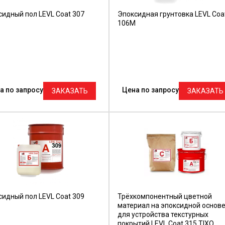
сидный пол LEVL Coat 307
Эпоксидная грунтовка LEVL Coa
106М
а по запросу
Цена по запросу
ЗАКАЗАТЬ
ЗАКАЗАТЬ
сидный пол LEVL Coat 309
Трёхкомпонентный цветной
материал на эпоксидной основ
для устройства текстурных
покрытий LEVL Coat 315 TIXO