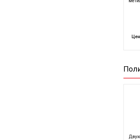
мети
Цен
Пол
Двух