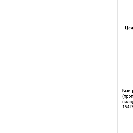
Цен
Быст
(проп
поли
154 R