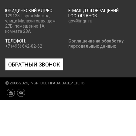
ЮРИДИЧЕСКИЙ АДРЕС:
E-MAIL ДЛЯ ОБРАЩЕНИЙ
129128, Город Москва,
ГОС. ОРГАНОВ:
улица Малахитовая, дом
gov@ingri.ru
27Б, помещение 1А,
комната 28А
ТЕЛЕФОН:
Соглашение на обработку
+7 (495) 642-82-62
персональных данных
ОБРАТНЫЙ ЗВОНОК
2006-2026, INGRI ВСЕ ПРАВА ЗАЩИЩЕНЫ