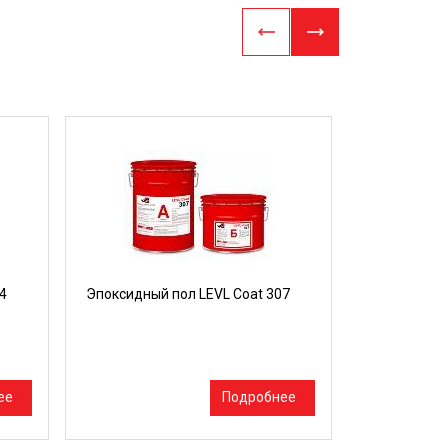
4
Эпоксидный пол LEVL Coat 307
Трёхкомпон
материал н
для устрой
покрытий LE
ее
Подробнее