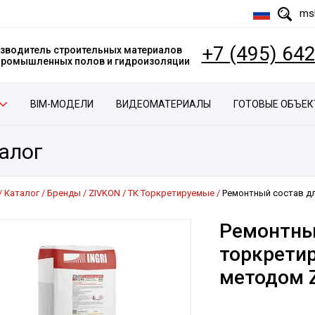
msk
+7 (495) 64
зводитель строительных материалов
 промышленных полов и гидроизоляции
BIM-МОДЕЛИ
ВИДЕОМАТЕРИАЛЫ
ГОТОВЫЕ ОБЪЕ
алог
Каталог
Бренды
ZIVKON
ТК Торкретируемые
Ремонтный состав д
Ремонтны
торкрети
методом 