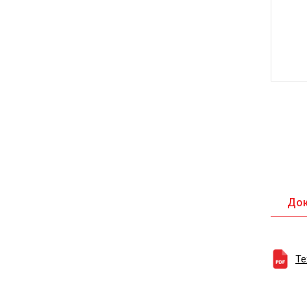
До
Те