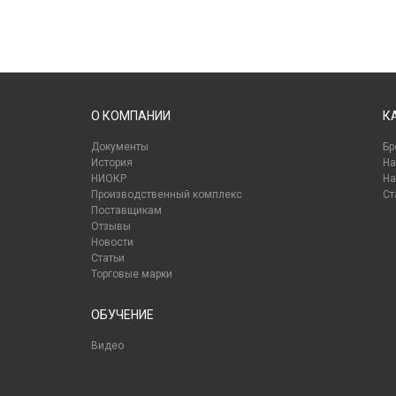
О КОМПАНИИ
К
Документы
Бр
История
На
НИОКР
На
Производственный комплекс
Ст
Поставщикам
Отзывы
Новости
Статьи
Торговые марки
ОБУЧЕНИЕ
Видео