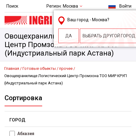
Регион:
Москва
Поиск
Войти
msk@ingri.ru
Ваш город -
Москва
?
пн. – пт.: 9.00-18.00
Овощехранилище Логистический
ДА
ВЫБРАТЬ ДРУГОЙ ГОРОД
Центр Промзона ТОО МИР КРУП
(Индустриальный парк Астана)
Главная
Готовые объекты
прочее
Овощехранилище Логистический Центр Промзона ТОО МИР КРУП
(Индустриальный парк Астана)
Сортировка
ГОРОД
Абхазия