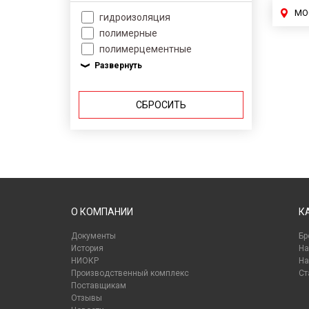
МО
гидроизоляция
полимерные
полимерцементные
СБРОСИТЬ
О КОМПАНИИ
К
Документы
Бр
История
На
НИОКР
На
Производственный комплекс
Ст
Поставщикам
Отзывы