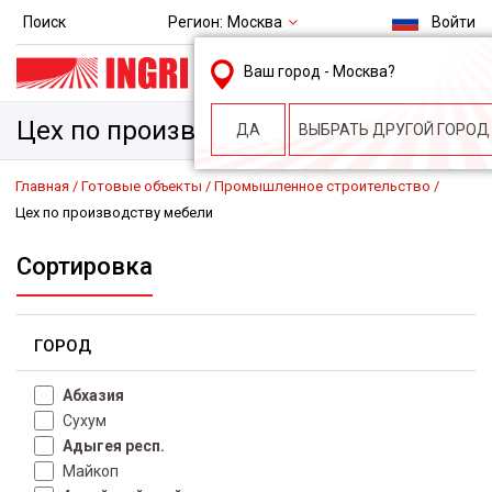
Регион:
Москва
Поиск
Войти
msk@ingri.ru
Ваш город -
Москва
?
пн. – пт.: 9.00-18.00
Цех по производству мебели
ДА
ВЫБРАТЬ ДРУГОЙ ГОРОД
Главная
Готовые объекты
Промышленное строительство
Цех по производству мебели
Сортировка
ГОРОД
Абхазия
Сухум
Адыгея респ.
Майкоп