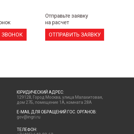
Отправьте заявку
онок
на расчет
 ЗВОНОК
ОТПРАВИТЬ ЗАЯВКУ
ЮРИДИЧЕСКИЙ АДРЕС:
129128, Город Москва, улица Малахитовая,
дом 27Б, помещение 1А, комната 28А
E-MAIL ДЛЯ ОБРАЩЕНИЙ ГОС. ОРГАНОВ:
gov@ingri.ru
ТЕЛЕФОН: