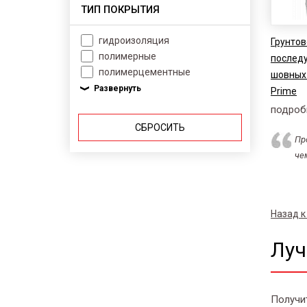
ТИП ПОКРЫТИЯ
гидроизоляция
Грунтов
полимерные
послед
полимерцементные
шовных
Prime
подроб
СБРОСИТЬ
Пр
че
Назад к
Луч
Получи