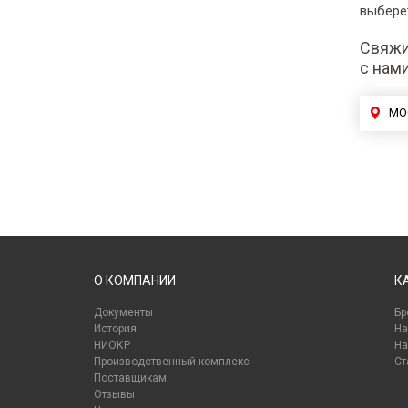
выбере
Свяжи
с нам
МО
О КОМПАНИИ
К
Документы
Бр
История
На
НИОКР
На
Производственный комплекс
Ст
Поставщикам
Отзывы