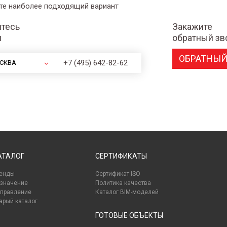
те наиболее подходящий вариант
тесь
Закажите
и
обратный зв
ОБРАТНЫЙ
+7 (495) 642-82-62
СКВА
АТАЛОГ
СЕРТИФИКАТЫ
енды
Сертификат ISO
значение
Политика качества
правление
Каталог BIM-моделей
арый каталог
ГОТОВЫЕ ОБЪЕКТЫ