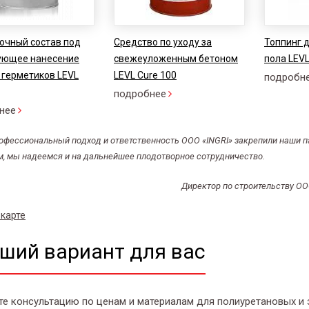
очный состав под
Средство по уходу за
Топпинг 
ующее нанесение
свежеуложенным бетоном
пола LEVL
 герметиков LEVL
LEVL Cure 100
подробн
подробнее
нее
офессиональный подход и ответственность ООО «INGRI» закрепили наши па
м, мы надеемся и на дальнейшее плодотворное сотрудничество.
Директор по строительству ОО
 карте
ший вариант для вас
те консультацию по ценам и материалам для полиуретановых и