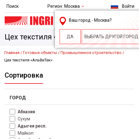
Регион:
Москва
Поиск
Войти
msk@ingri.ru
Ваш город -
Москва
?
пн. – пт.: 9.00-18.00
Цех текстиля «АльВиТек»
ДА
ВЫБРАТЬ ДРУГОЙ ГОРОД
Главная
Готовые объекты
Промышленное строительство
Цех текстиля «АльВиТек»
Сортировка
ГОРОД
Абхазия
Сухум
Адыгея респ.
Майкоп