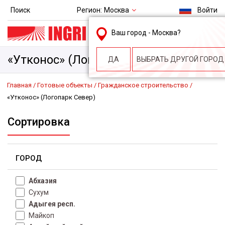
Регион:
Москва
Поиск
Войти
msk@ingri.ru
Ваш город -
Москва
?
пн. – пт.: 9.00-18.00
«Утконос» (Логопарк Север)
ДА
ВЫБРАТЬ ДРУГОЙ ГОРОД
Главная
Готовые объекты
Гражданское строительство
«Утконос» (Логопарк Север)
Сортировка
ГОРОД
Абхазия
Сухум
Адыгея респ.
Майкоп