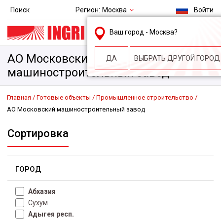
Регион:
Москва
Поиск
Войти
msk@ingri.ru
Ваш город -
Москва
?
пн. – пт.: 9.00-18.00
АО Московский
ДА
ВЫБРАТЬ ДРУГОЙ ГОРОД
машиностроительный завод
Главная
Готовые объекты
Промышленное строительство
АО Московский машиностроительный завод
Сортировка
ГОРОД
Абхазия
Сухум
Адыгея респ.