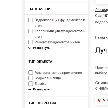
НАЗНАЧЕНИЕ
Эпоксид
Coat 10
Гидроизоляция фундаментов и
подроб
стен
Теплоизоляция фундаментов и
стен
Назад к
Ремонт фундаментов и стен
Луч
ТИП ОБЪЕКТА
Получи
Альтернативное применение
выбере
Водохранилища
Свяжи
Дамбы
с нам
МО
ТИП ПОКРЫТИЯ