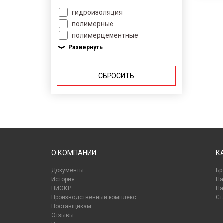
гидроизоляция
полимерные
полимерцементные
СБРОСИТЬ
О КОМПАНИИ
К
Документы
Бр
История
На
НИОКР
На
Производственный комплекс
Ст
Поставщикам
Отзывы