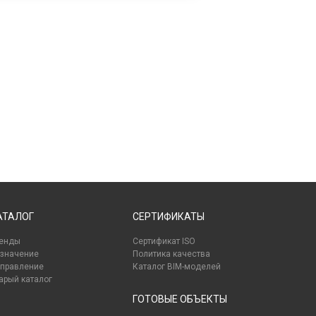
АТАЛОГ
СЕРТИФИКАТЫ
енды
Сертификат ISO
значение
Политика качества
правление
Каталог BIM-моделей
арый каталог
ГОТОВЫЕ ОБЪЕКТЫ