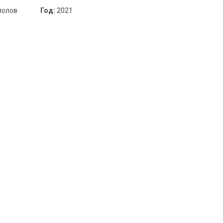
полов
Год:
2021