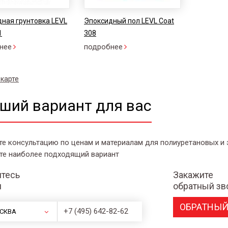
ная грунтовка LEVL
Эпоксидный пол LEVL Coat
1
308
нее
подробнее
 карте
ший вариант для вас
те консультацию по ценам и материалам для полиуретановых и
те наиболее подходящий вариант
тесь
Закажите
и
обратный зв
ОБРАТНЫЙ
+7 (495) 642-82-62
СКВА