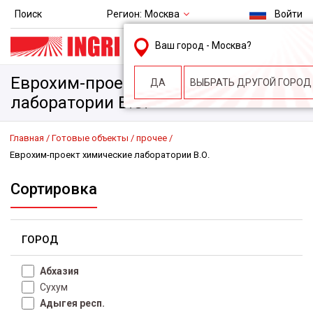
Регион:
Москва
Поиск
Войти
msk@ingri.ru
Ваш город -
Москва
?
пн. – пт.: 9.00-18.00
Еврохим-проект химические
ДА
ВЫБРАТЬ ДРУГОЙ ГОРОД
лаборатории В.О.
Главная
Готовые объекты
прочее
Еврохим-проект химические лаборатории В.О.
Сортировка
ГОРОД
Абхазия
Сухум
Адыгея респ.