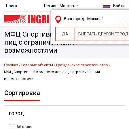
Регион:
Москва
Поиск
Войти
msk@ingri.ru
Ваш город -
Москва
?
пн. – пт.: 9.00-18.00
МФЦ Спортивный Комплекс для
ДА
ВЫБРАТЬ ДРУГОЙ ГОРОД
лиц с ограниченными
возможностями
Главная
Готовые объекты
Гражданское строительство
МФЦ Спортивный Комплекс для лиц с ограниченными
возможностями
Сортировка
ГОРОД
Абхазия