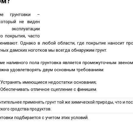
ом?
ние грунтовки –
который не виден
эксплуатации
го покрытия, часто
енивают. Однако в любой области, где покрытие наносит пр
тных дамских ноготков мы всегда обнаружим грунт.
еме наливного пола грунтовка является промежуточным звено
лжна удовлетворять двум основным требованиям:
Устранять имеющиеся недостатки основания;
Обеспечивать отличное сцепление с финишем.
тительнее применять грунт той же химической природы, что и пос
кого сродства продуктов.
нтовки подбирается с учетом этих условий.