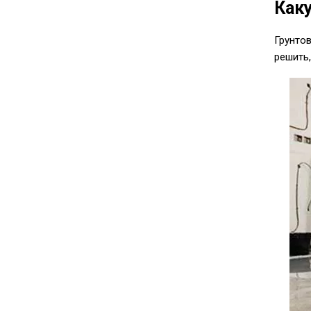
Как
Грунто
решить,