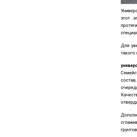
Универ
этот э
протяги
специал
Для ув
такого
универ
Семейс
состав
очеред
Качест
отверд
Дополн
сглажи
грунто