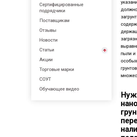
указан
Сертифицированные
должн
подрядчики
загру
Поставщикам
содер
Отзывы
держа
загряз
Новости
выравн
Статьи
пыли и
Акции
особых
грун
Торговые марки
множес
СОУТ
Обучающее видео
Нуж
нан
гру
пер
нал