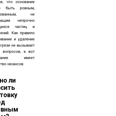
ие, что основание
о быть ровным,
нтованным, не
жащим непрочно
щихся частиц и
нений. Как правило
ивание и удаление
 грязи не вызывает
 вопросов, а вот
тование имеет
тво нюансов.
но ли
осить
нтовку
ед
ивным