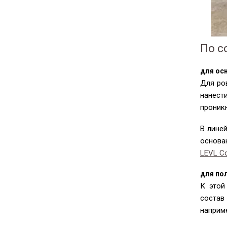
По с
для ос
Для ро
нанест
проникн
В лине
основа
LEVL Co
для по
К этой
состав
наприм