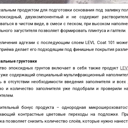
сальным продуктом для подготовки основания под заливку по
поксидный, двухкомпонентный и не содержит растворител
ваться в чистом виде, в смеси с песком, при высоком наполне
ьного загустителя позволяет формировать плинтуса и галтели.
еличения адгезии с последующим слоем LEVL Coat 101 може
 приёма делает его подходящим под финишные покрытия разли
сальные грунтовки
тво эпоксидных грунтов включает в себя также продукт
LEV
, уже содержащий специальный мультифракционный наполнител
ь в отсутствии необходимости введения заполнителя и всех 
во и количество заполнителя уже подобрали и проверили н
ителем.
ительный бонус продукта – однородная микрошероховатос
вающий контрастные цветовые переходы на подложке. При
вка позволяет снизить количество слоёв, которые нужно нанес