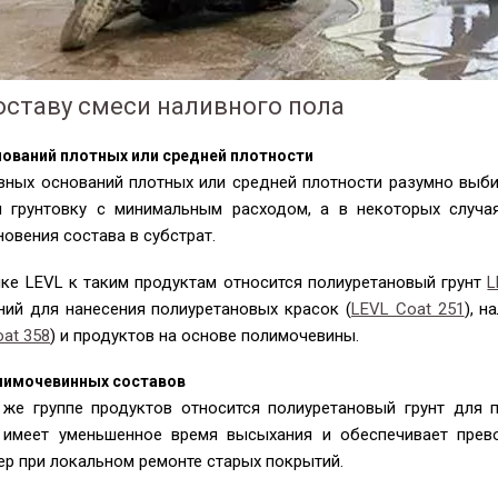
оставу смеси наливного пола
нований плотных или средней плотности
вных оснований плотных или средней плотности разумно выби
и грунтовку с минимальным расходом, а в некоторых случая
овения состава в субстрат.
йке LEVL к таким продуктам относится полиуретановый грунт
L
ний для нанесения полиуретановых красок (
LEVL Coat 251
), н
at 358
) и продуктов на основе полимочевины.
лимочевинных составов
 же группе продуктов относится полиуретановый грунт для
 имеет уменьшенное время высыхания и обеспечивает прев
ер при локальном ремонте старых покрытий.