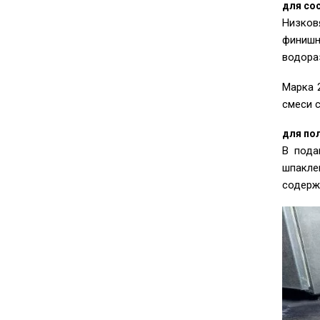
для со
Низков
финишн
водора
Марка 
смеси 
для по
В пода
шпакле
содерж