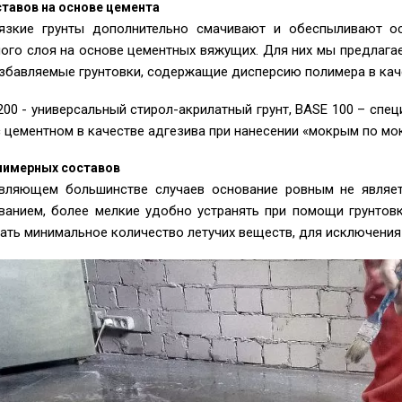
ставов на основе цемента
язкие грунты дополнительно смачивают и обеспыливают ос
ого слоя на основе цементных вяжущих. Для них мы предлаг
збавляемые грунтовки, содержащие дисперсию полимера в кач
200 - универсальный стирол-акрилатный грунт, BASE 100 – спе
с цементном в качестве адгезива при нанесении «мокрым по мо
лимерных составов
вляющем большинстве случаев основание ровным не являе
ванием, более мелкие удобно устранять при помощи грунтовк
ать минимальное количество летучих веществ, для исключени