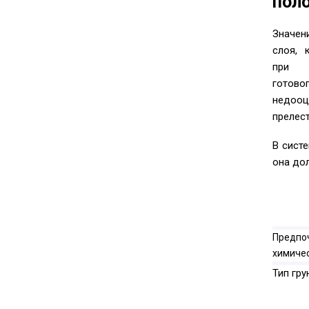
пол
Значе
слоя, 
при 
готово
недооц
прелес
В сист
она до
Предпоч
химичес
Тип гру