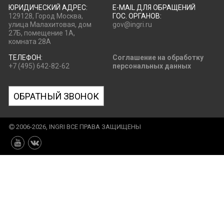
ЮРИДИЧЕСКИЙ АДРЕС:
E-MAIL ДЛЯ ОБРАЩЕНИЙ
129128, Город Москва,
ГОС. ОРГАНОВ:
улица Малахитовая, дом
gov@ingri.ru
27Б, помещение 1А,
комната 28А
ТЕЛЕФОН:
Соглашение на обработку
+7 (495) 642-82-62
персональных данных
ОБРАТНЫЙ ЗВОНОК
2006-2026, INGRI ВСЕ ПРАВА ЗАЩИЩЕНЫ