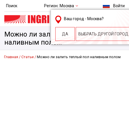
Регион:
Москва
Поиск
Войти
msk@ingri.ru
Ваш город -
Москва
?
пн. – пт.: 9.00-18.00
Можно ли залить теплый пол
ДА
ВЫБРАТЬ ДРУГОЙ ГОРОД
наливным полом
Главная
Статьи
Можно ли залить теплый пол наливным полом