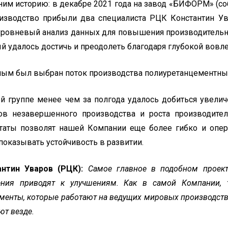
им историю: в декабре 2021 года на завод «БИФОРМ» (с
изводство прибыли два специалиста РЦК Константин Ув
ровневый анализ данных для повышения производительнос
й удалось достичь и преодолеть благодаря глубокой вовл
ым был выбран поток производства полиуретанцементных
й группе менее чем за полгода удалось добиться увелич
в незавершенного производства и роста производител
таты позволят нашей Компании еще более гибко и опер
показывать устойчивость в развитии.
антин Уваров (РЦК):
Самое главное в подобном проект
ения приводят к улучшениям. Как в самой Компании, 
менты, которые работают на ведущих мировых производства
ют везде.