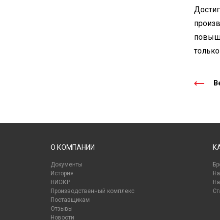
Достиг
произв
повыше
только
Ве
О КОМПАНИИ
К
Документы
Бр
История
На
НИОКР
На
Производственный комплекс
Ст
Поставщикам
Отзывы
Новости