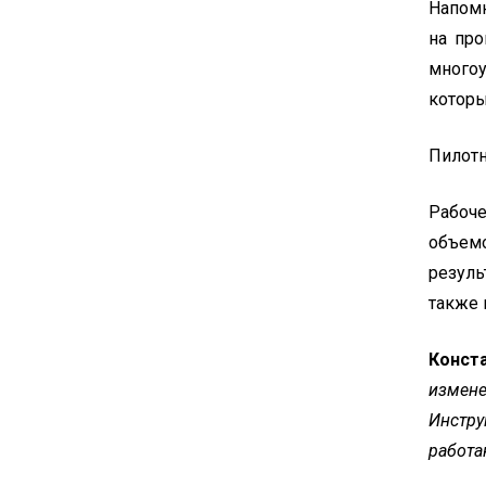
Напомн
на про
многоу
которы
Пилотн
Рабоче
объемо
резуль
также 
Конст
измен
Инстру
работа