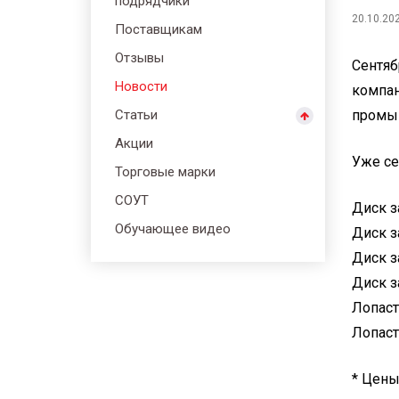
подрядчики
20.10.20
Поставщикам
Отзывы
Сентяб
Новости
компа
Статьи
промыш
Акции
Уже се
Торговые марки
СОУТ
Диск з
Обучающее видео
Диск з
Диск з
Диск з
Лопаст
Лопаст
* Цены