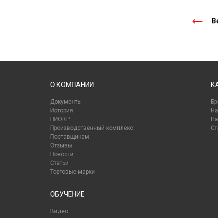
Ве
О КОМПАНИИ
К
Документы
Бр
История
На
НИОКР
На
Производственный комплекс
Ст
Поставщикам
Отзывы
Новости
Статьи
Торговые марки
ОБУЧЕНИЕ
Видео