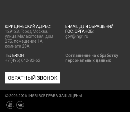
ЮРИДИЧЕСКИЙ АДРЕС:
E-MAIL ДЛЯ ОБРАЩЕНИЙ
129128, Город Москва,
ГОС. ОРГАНОВ:
улица Малахитовая, дом
gov@ingri.ru
27Б, помещение 1А,
комната 28А
ТЕЛЕФОН:
Соглашение на обработку
+7 (495) 642-82-62
персональных данных
ОБРАТНЫЙ ЗВОНОК
2006-2026, INGRI ВСЕ ПРАВА ЗАЩИЩЕНЫ