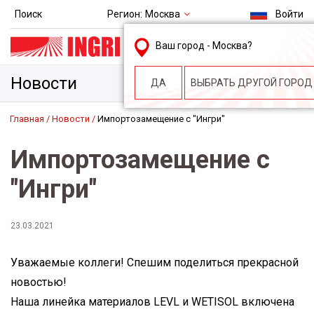
Регион:
Москва
Поиск
Войти
msk@ingri.ru
Ваш город -
Москва
?
пн. – пт.: 9.00-18.00
Новости
ДА
ВЫБРАТЬ ДРУГОЙ ГОРОД
Главная
Новости
Импортозамещение с "Ингри"
Импортозамещение с
"Ингри"
23.03.2021
Уважаемые коллеги! Спешим поделиться прекрасной
новостью!
Наша линейка материалов LEVL и WETISOL включена