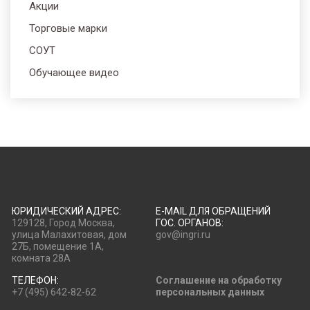
Акции
Торговые марки
СОУТ
Обучающее видео
ЮРИДИЧЕСКИЙ АДРЕС:
E-MAIL ДЛЯ ОБРАЩЕНИЙ
129128, Город Москва,
ГОС. ОРГАНОВ:
улица Малахитовая, дом
gov@ingri.ru
27Б, помещение 1А,
комната 28А
ТЕЛЕФОН:
Соглашение на обработку
+7 (495) 642-82-62
персональных данных